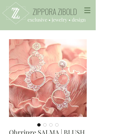
ZIPPORA ZIBOLD
exclusive
• jewelry • design
Ohrringe SALMA | BLUSH